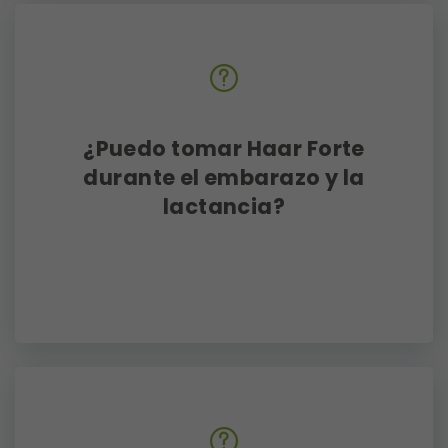
¿Puedo tomar Haar Forte
durante el embarazo y la
lactancia?
Sí, puesto que nuestros productos
son 100% naturales no deben
generar ningún efecto secundario
ni afectar negativamente al
cuerpo durante este periodo. No
obstante, recomendamos que
muestres los ingredientes del
producto a tu médico de
confianza para que lo analice en
tu caso específico.