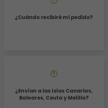
¿Cuándo recibiré mi pedido?
Todos nuestros pedidos son
enviados a través de Correos. El
plazo de entrega estándar es de
2-3 días laborables.(
Más info aquí
)
¿Envían a las Islas Canarias,
Baleares, Ceuta y Melilla?
Lamentablemente, tenemos que
informarte que los envíos a Ceuta,