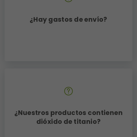
¿Hay gastos de envío?
Pedidos inferiores a 40 €: envío
por 4,90 €.
Envío gratis a partir de 40 €.
Recogida en tienda: solo 3,90 €.
¿Nuestros productos contienen
dióxido de titanio?
El dióxido de titanio es un mineral
natural que se utiliza