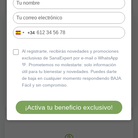
Type
your
name
Type
your
email
Type
+34
Spain
your
+34
phone
number
Al registrarte, recibirás novedades y promociones
¿Dónde puedo comprar los
exclusivas de SanaExpert por e-mail o WhatsApp
productos de SanaExpert?
💚. Prometemos no molestarte: solo información
Puedes encontrar nuestros
útil para tu bienestar y novedades. Puedes darte
productos en nuestra web y en
de baja en cualquier momento respondiendo BAJA.
Amazon.
Fácil y sin compromiso.
¡Activa tu beneficio exclusivo!