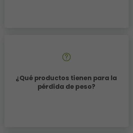
Melilla y Canarias ya no están
disponibles. Estamos trabajando
para encontrar soluciones
alternativas para nuestros clientes
en estas regiones y te
informaremos de cualquier
novedad al respecto. Sí realizamos
envíos a las Islas Baleares.
¿Qué productos tienen para la
pérdida de peso?
En la línea de control de peso se
distinguen dos productos:
BaiomeForte
(aglutinante de
grasas), y
FigurAktiv
(supresor de
apetito).